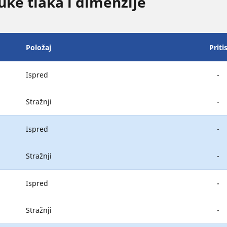
ke tlaka i dimenzije
Položaj
Priti
Ispred
-
Stražnji
-
Ispred
-
Stražnji
-
Ispred
-
Stražnji
-