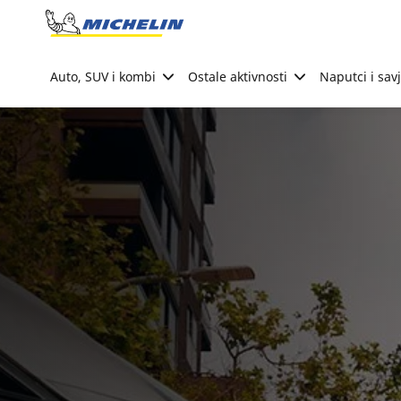
Go to page content
Go to page navigation
Auto, SUV i kombi
Ostale aktivnosti
Naputci i savj