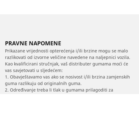
PRAVNE NAPOMENE
Prikazane vrijednosti opterećenja i/ili brzine mogu se malo
razlikovati od izvorne veličine navedene na naljepnici vozila.
Kao kvalificirani stručnjak, vaš distributer gumama moći će
vas savjetovati u sljedećem:
1. Obavještavamo vas ako se nosivost i/ili brzina zamjenskih
guma razlikuju od originalnih guma.
2. Određivanje treba li tlak u gumama prilagoditi za
predloženu alternativnu veličinu
/
A7
A7 Sportback
2017
3.0 TDI 218