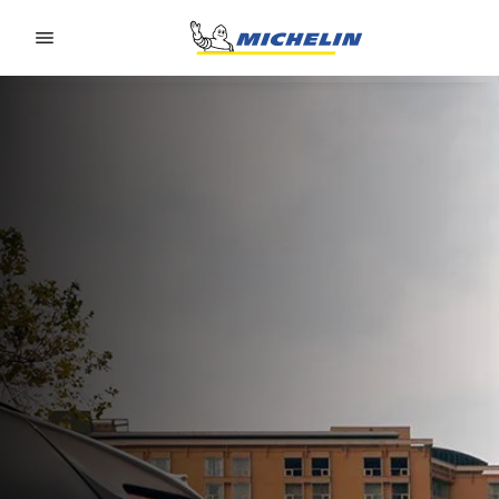
Go to page content
Go to page navigation