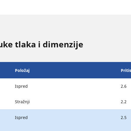
ke tlaka i dimenzije
Položaj
Priti
Ispred
2.6
Stražnji
2.2
Ispred
2.5