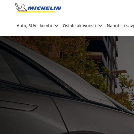
Go to page content
Go to page navigation
Auto, SUV i kombi
Ostale aktivnosti
Naputci i savj