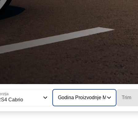
erzija
Godina Proizvodnje Modela
Trim
S4 Cabrio