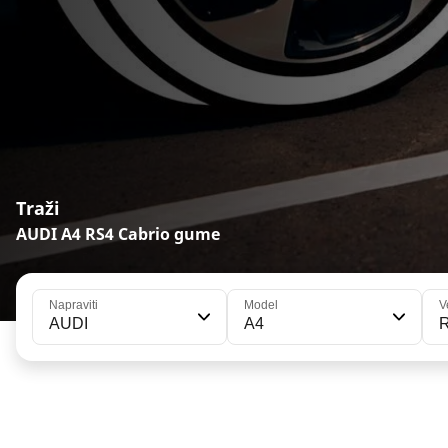
Traži
AUDI A4 RS4 Cabrio gume
Napraviti
Model
V
AUDI
A4
R