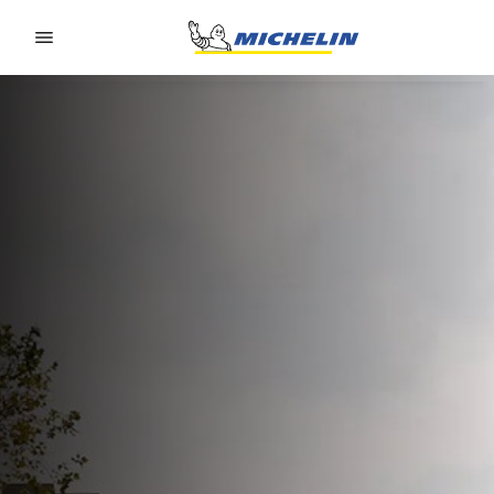
Go to page content
Go to page navigation