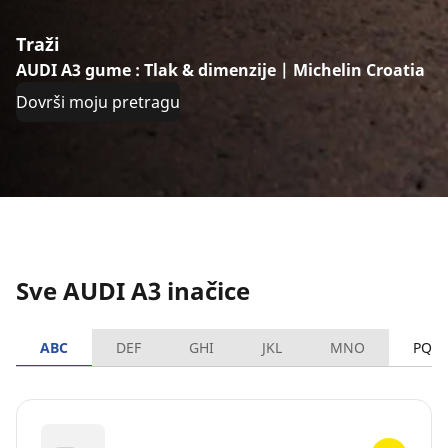
Traži
AUDI A3 gume : Tlak & dimenzije | Michelin Croatia
Dovrši moju pretragu
Sve AUDI A3 inačice
ABC
DEF
GHI
JKL
MNO
PQR