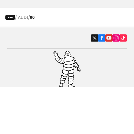
/
AUDI
90
Auto, SUV i kombi
Prodavači
Pomoć