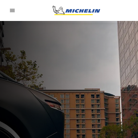
Go to page content
Go to page navigation