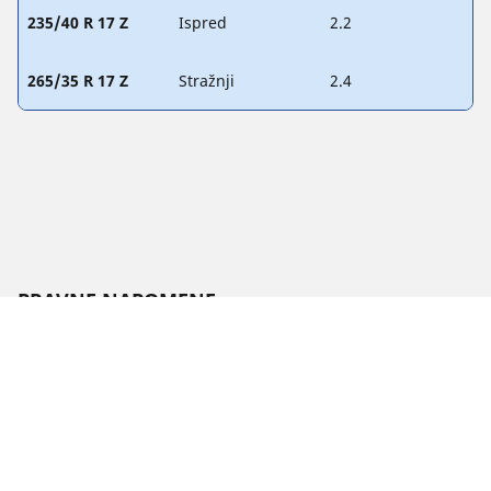
235/40 R 17 Z
Ispred
2.2
265/35 R 17 Z
Stražnji
2.4
PRAVNE NAPOMENE
Prikazane vrijednosti opterećenja i/ili brzine mogu se malo
razlikovati od izvorne veličine navedene na naljepnici vozila.
Kao kvalificirani stručnjak, vaš distributer gumama moći će
vas savjetovati u sljedećem:
1. Obavještavamo vas ako se nosivost i/ili brzina zamjenskih
guma razlikuju od originalnih guma.
2. Određivanje treba li tlak u gumama prilagoditi za
predloženu alternativnu veličinu