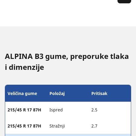
ALPINA B3 gume, preporuke tlaka
i dimenzije
Veličina gume
Položaj
Pritisak
215/45 R 17 87H
Ispred
2.5
215/45 R 17 87H
Stražnji
2.7