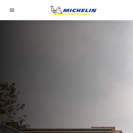
Go to page content
Go to page navigation