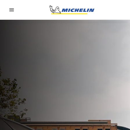
Go to page content
Go to page navigation