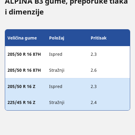
ALPINA B3 gume, preporuke tlaka
i dimenzije
Veličina gume
Položaj
Pritisak
205/50 R 16 87H
Ispred
2.3
205/50 R 16 87H
Stražnji
2.6
205/50 R 16 Z
Ispred
2.3
225/45 R 16 Z
Stražnji
2.4