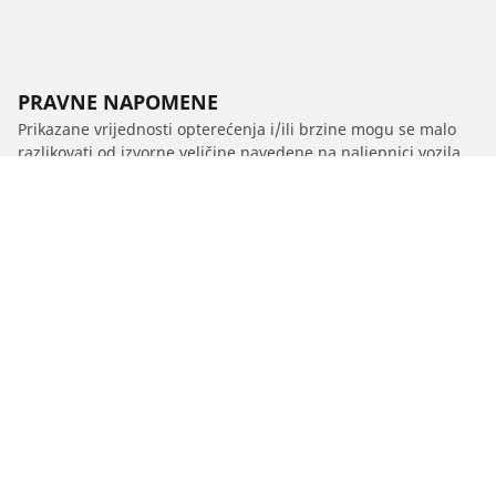
PRAVNE NAPOMENE
Prikazane vrijednosti opterećenja i/ili brzine mogu se malo
razlikovati od izvorne veličine navedene na naljepnici vozila.
Kao kvalificirani stručnjak, vaš distributer gumama moći će
vas savjetovati u sljedećem:
1. Obavještavamo vas ako se nosivost i/ili brzina zamjenskih
guma razlikuju od originalnih guma.
2. Određivanje treba li tlak u gumama prilagoditi za
predloženu alternativnu veličinu
/
B3
B 3 Cabrio (E30)