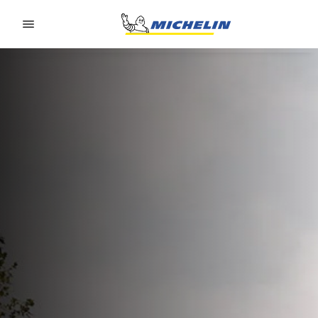
Go to page content
Go to page navigation