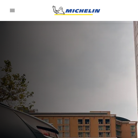
Go to page content
Go to page navigation