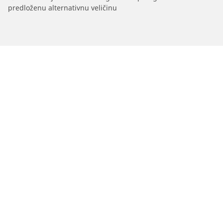
predloženu alternativnu veličinu
/
Junior
Junior Veloce
Auto, SUV i kombi