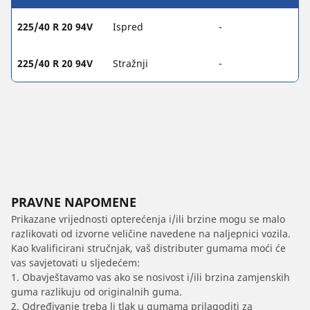
225/40 R 20 94V
Ispred
-
225/40 R 20 94V
Stražnji
-
PRAVNE NAPOMENE
Prikazane vrijednosti opterećenja i/ili brzine mogu se malo
razlikovati od izvorne veličine navedene na naljepnici vozila.
Kao kvalificirani stručnjak, vaš distributer gumama moći će
vas savjetovati u sljedećem:
1. Obavještavamo vas ako se nosivost i/ili brzina zamjenskih
guma razlikuju od originalnih guma.
2. Određivanje treba li tlak u gumama prilagoditi za