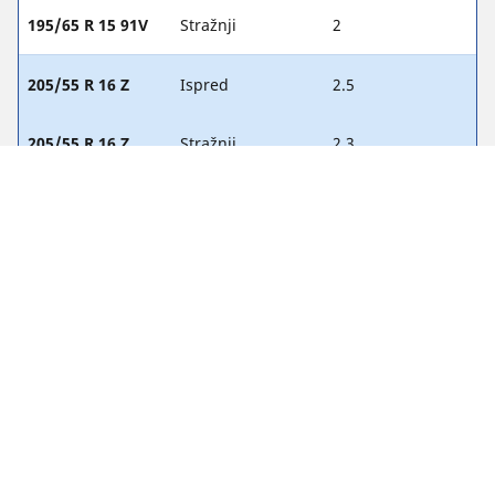
195/65 R 15 91V
Stražnji
2
205/55 R 16 Z
Ispred
2.5
205/55 R 16 Z
Stražnji
2.3
205/50 R 16 93W
Ispred
2.5
205/50 R 16 93W
Stražnji
2.3
PRAVNE NAPOMENE