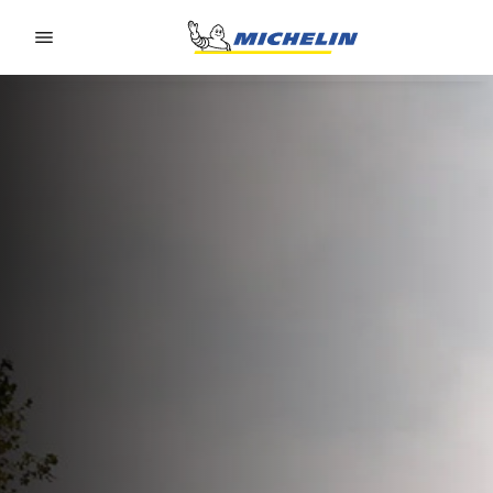
Go to page content
Go to page navigation