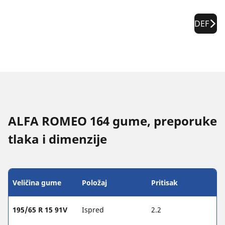
DEF
ALFA ROMEO 164 gume, preporuke
tlaka i dimenzije
Veličina gume
Položaj
Pritisak
195/65 R 15 91V
Ispred
2.2