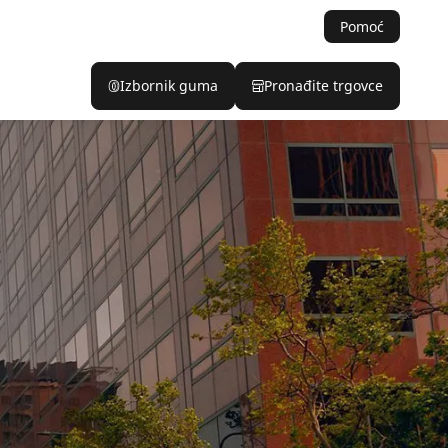
Pomoć
Izbornik guma
Pronađite trgovce