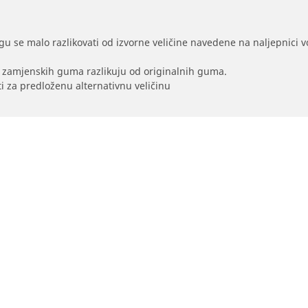
gu se malo razlikovati od izvorne veličine navedene na naljepnici voz
na zamjenskih guma razlikuju od originalnih guma.
i za predloženu alternativnu veličinu
Vaša konfiguracija
Prodavači