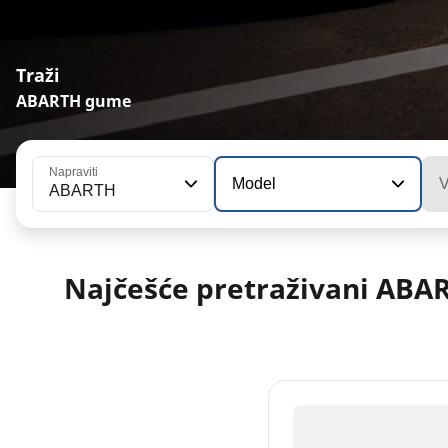
Traži
ABARTH gume
Napraviti
Model
V
ABARTH
Najčešće pretraživani ABA