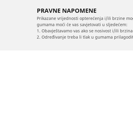
PRAVNE NAPOMENE
Prikazane vrijednosti opterećenja i/ili brzine mo
gumama moći će vas savjetovati u sljedećem:
1. Obavještavamo vas ako se nosivost i/ili brzi
2. Određivanje treba li tlak u gumama prilagodit
/
Car brands
ABARTH
Auto, SUV i kombi