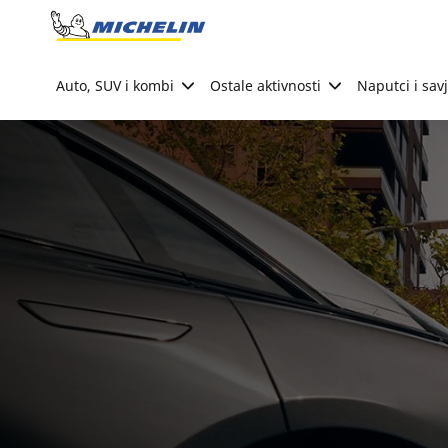
Go to page content
Go to page navigation
Auto, SUV i kombi
Ostale aktivnosti
Naputci i savj