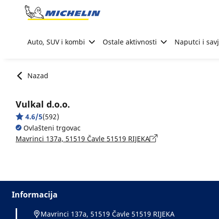
Go to page content
Go to page navigation
Auto, SUV i kombi
Ostale aktivnosti
Naputci i savj
Nazad
Vulkal d.o.o.
4.6/5
(592)
Ovlašteni trgovac
Mavrinci 137a, 51519 Čavle 51519 RIJEKA
Informacija
Mavrinci 137a, 51519 Čavle 51519 RIJEKA