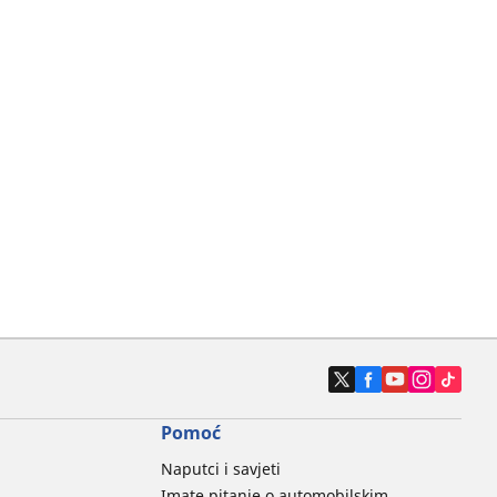
Pomoć
Naputci i savjeti
Imate pitanje o automobilskim