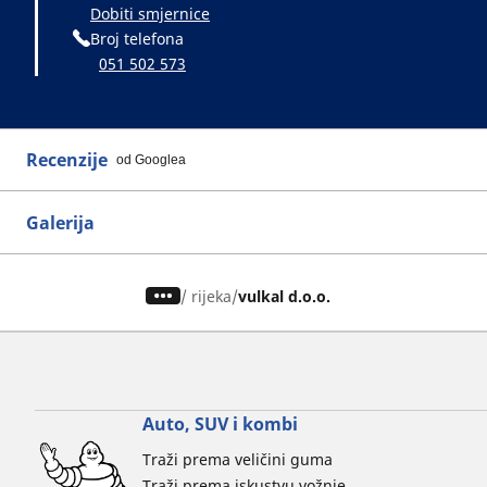
Dobiti smjernice
Broj telefona
051 502 573
Recenzije
od Googlea
Galerija
/
rijeka
vulkal d.o.o.
Auto, SUV i kombi
Traži prema veličini guma
Traži prema iskustvu vožnje