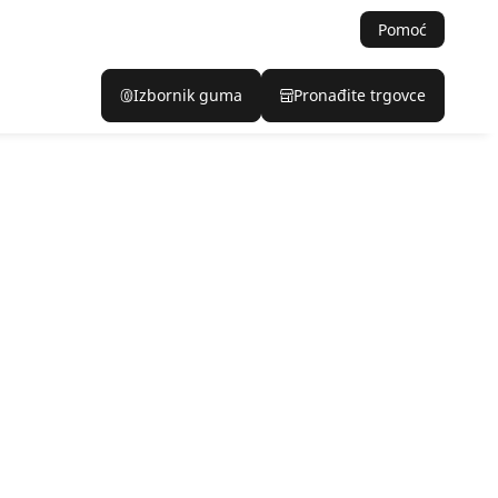
Pomoć
Izbornik guma
Pronađite trgovce