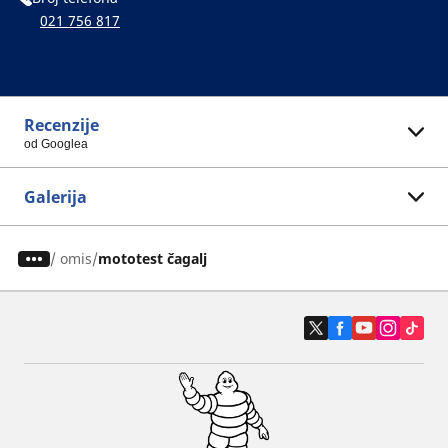
021 756 817
Recenzije
od Googlea
Galerija
/
omis
mototest čagalj