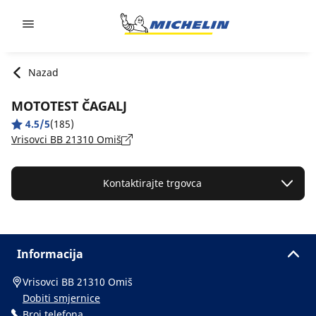
Go to page content
Go to page navigation
Nazad
MOTOTEST ČAGALJ
4.5/5
(185)
Vrisovci BB 21310 Omiš
Kontaktirajte trgovca
Informacija
Vrisovci BB 21310 Omiš
Dobiti smjernice
Broj telefona