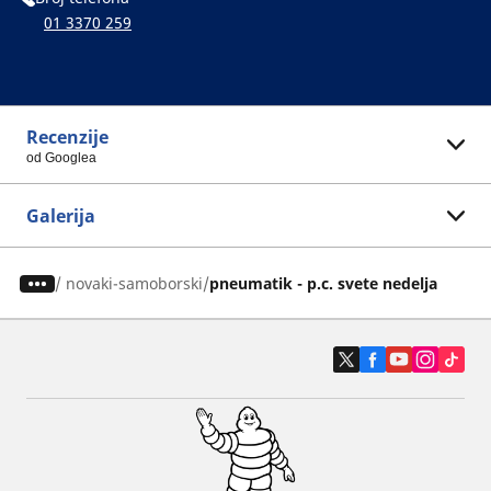
01 3370 259
Recenzije
od Googlea
Galerija
/
novaki-samoborski
pneumatik - p.c. svete nedelja