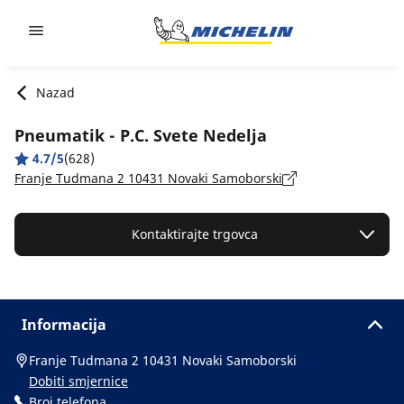
Go to page content
Go to page navigation
Nazad
Pneumatik - P.C. Svete Nedelja
4.7/5
(628)
Franje Tudmana 2 10431 Novaki Samoborski
Kontaktirajte trgovca
Informacija
Franje Tudmana 2 10431 Novaki Samoborski
Dobiti smjernice
Broj telefona