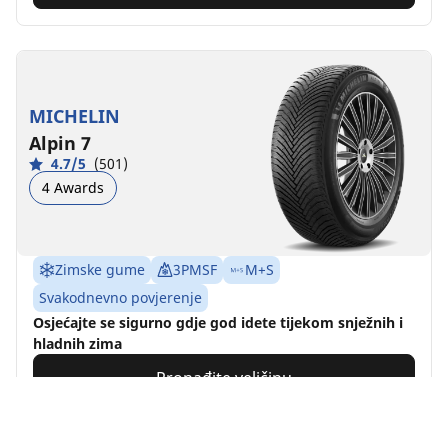
MICHELIN
Alpin 7
4.7/5
(501)
4 Awards
Zimske gume
3PMSF
M+S
Svakodnevno povjerenje
Osjećajte se sigurno gdje god idete tijekom snježnih i
hladnih zima
Pronađite veličinu
Pogledajte detalje