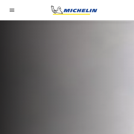
Go to page content
Go to page navigation