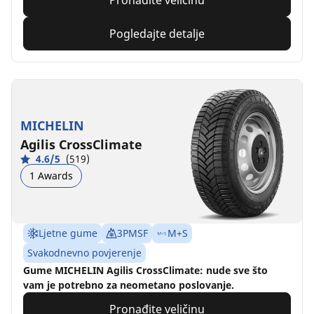
Pronađite veličinu
Pogledajte detalje
MICHELIN
Agilis CrossClimate
4.6/5
(519)
1 Awards
Ljetne gume
3PMSF
M+S
Svakodnevno povjerenje
Gume MICHELIN Agilis CrossClimate: nude sve što
vam je potrebno za neometano poslovanje.
Pronađite veličinu