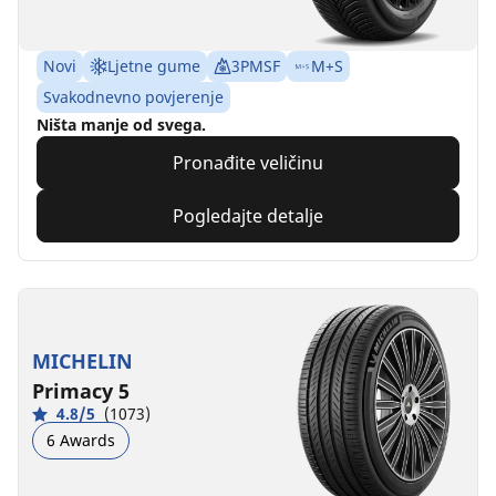
Novi
Ljetne gume
3PMSF
M+S
Svakodnevno povjerenje
Ništa manje od svega.
Pronađite veličinu
Pogledajte detalje
MICHELIN
Primacy 5
4.8/5
(1073)
6 Awards