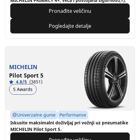
MICHELIN PRIMACY 4+, veća i postojana sigurnost(1).
Pronađite veličinu
Pogledajte detalje
MICHELIN
Pilot Sport 5
4.8/5
(3851)
5 Awards
Univerzalne gume
Performanse
Iskusite maksimalni doživljaj pri vožnji uz pneumatike
MICHELIN Pilot Sport 5.