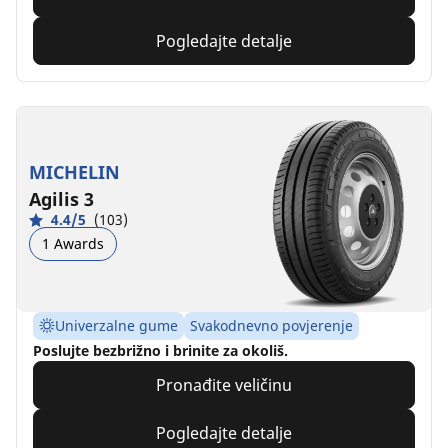
Pogledajte detalje
MICHELIN
Agilis 3
4.4/5
(103)
1 Awards
Univerzalne gume
Svakodnevno povjerenje
Poslujte bezbrižno i brinite za okoliš.
Pronađite veličinu
Pogledajte detalje