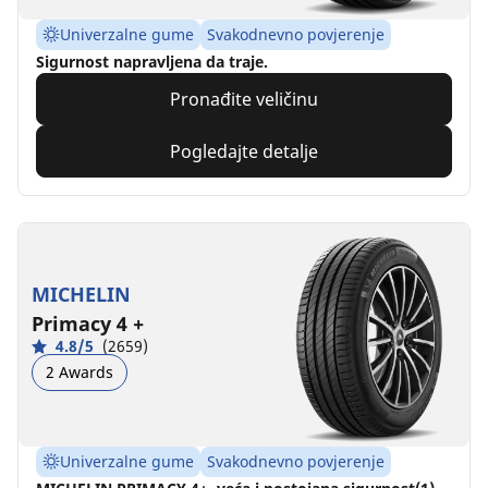
Univerzalne gume
Svakodnevno povjerenje
Sigurnost napravljena da traje.
Pronađite veličinu
Pogledajte detalje
MICHELIN
Primacy 4 +
4.8/5
(2659)
2 Awards
Univerzalne gume
Svakodnevno povjerenje