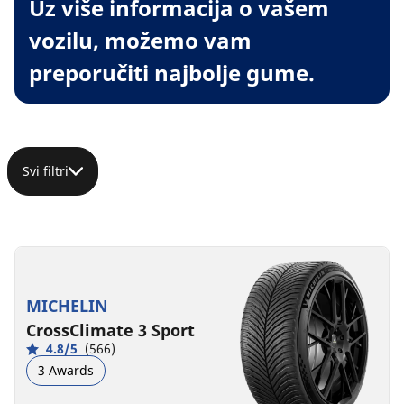
Uz više informacija o vašem
vozilu, možemo vam
preporučiti najbolje gume.
Svi filtri
MICHELIN
CrossClimate 3 Sport
4.8/5
(566)
3 Awards