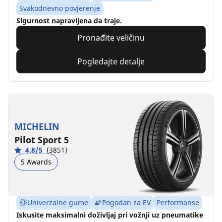
Svakodnevno povjerenje
Sigurnost napravljena da traje.
Pronađite veličinu
Pogledajte detalje
MICHELIN
Pilot Sport 5
4.8/5
(3851)
5 Awards
Univerzalne gume
Pogodan za EV
Performanse
Iskusite maksimalni doživljaj pri vožnji uz pneumatike