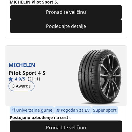
MICHELIN Pilot Sport 5.
Pronađite veličinu
Pogledajte detalje
MICHELIN
Pilot Sport 4 S
4.9/5
(2111)
3 Awards
Univerzalne gume
Pogodan za EV
Super sport
Postojano uzbuđenje na cesti.
Pronađite veličinu