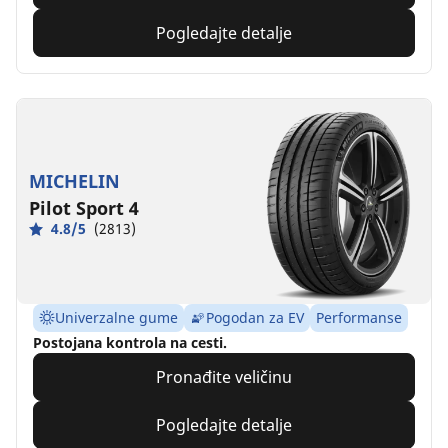
Pogledajte detalje
MICHELIN
Pilot Sport 4
4.8/5
(2813)
Univerzalne gume
Pogodan za EV
Performanse
Postojana kontrola na cesti.
Pronađite veličinu
Pogledajte detalje