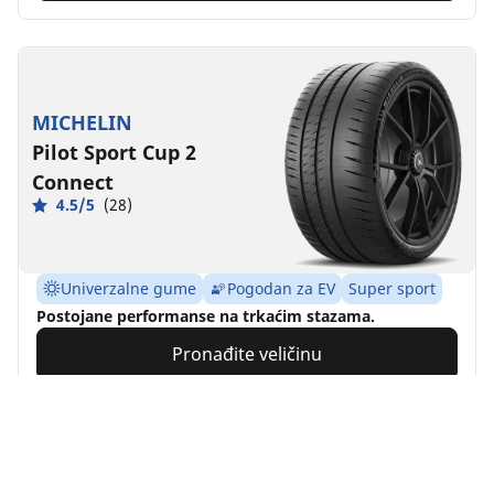
MICHELIN
Pilot Sport Cup 2
Connect
4.5/5
(28)
Univerzalne gume
Pogodan za EV
Super sport
Postojane performanse na trkaćim stazama.
Pronađite veličinu
Pogledajte detalje