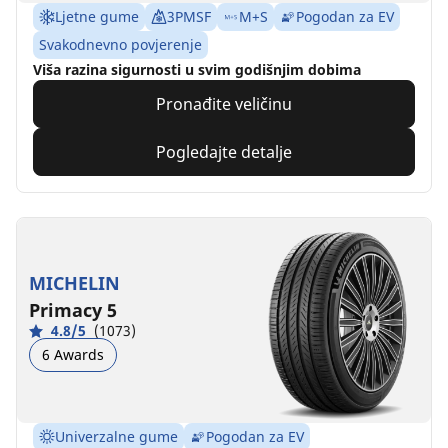
Ljetne gume
3PMSF
M+S
Pogodan za EV
Svakodnevno povjerenje
Viša razina sigurnosti u svim godišnjim dobima
Pronađite veličinu
Pogledajte detalje
MICHELIN
Primacy 5
4.8/5
(1073)
6 Awards
Univerzalne gume
Pogodan za EV