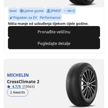
Novi
Ljetne gume
3PMSF
M+S
Pogodan za EV
Performanse
Ništa manje od uzbuđenja tijekom cijele godine.
Pronađite veličinu
Pogledajte detalje
MICHELIN
CrossClimate 2
4.7/5
(10563)
2 Awards