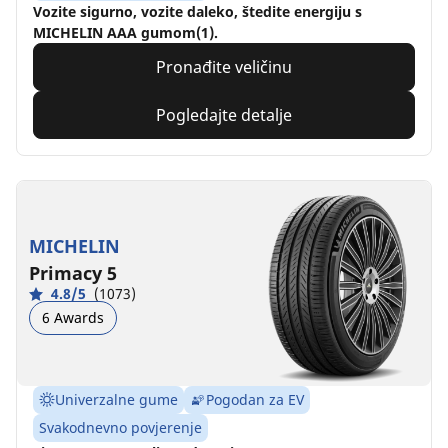
Vozite sigurno, vozite daleko, štedite energiju s
MICHELIN AAA gumom(1).
Pronađite veličinu
Pogledajte detalje
MICHELIN
Primacy 5
4.8/5
(1073)
6 Awards
Univerzalne gume
Pogodan za EV
Svakodnevno povjerenje