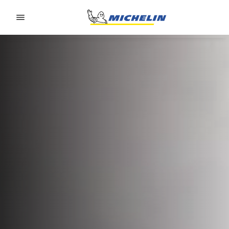
Go to page content
Go to page navigation