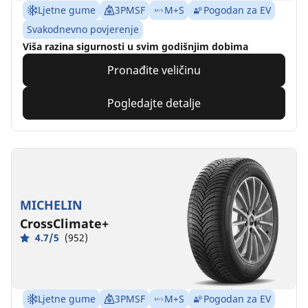
Ljetne gume
3PMSF
M+S
Pogodan za EV
Svakodnevno povjerenje
Viša razina sigurnosti u svim godišnjim dobima
Pronađite veličinu
Pogledajte detalje
MICHELIN
CrossClimate+
4.7/5
(952)
Ljetne gume
3PMSF
M+S
Pogodan za EV