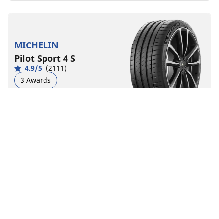
MICHELIN
Pilot Sport 4 S
4.9/5
(2111)
3 Awards
Univerzalne gume
Pogodan za EV
Super sport
Postojano uzbuđenje na cesti.
Pronađite veličinu
Pogledajte detalje