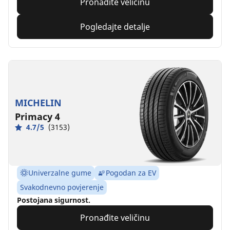
Pronađite veličinu
Pogledajte detalje
MICHELIN
Primacy 4
4.7/5
(3153)
Univerzalne gume
Pogodan za EV
Svakodnevno povjerenje
Postojana sigurnost.
Pronađite veličinu