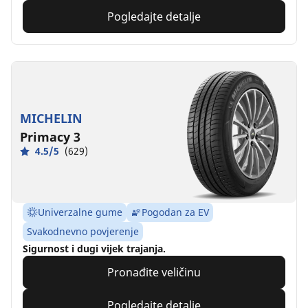
Pogledajte detalje
MICHELIN
Primacy 3
4.5/5
(629)
Univerzalne gume
Pogodan za EV
Svakodnevno povjerenje
Sigurnost i dugi vijek trajanja.
Pronađite veličinu
Pogledajte detalje