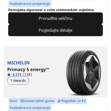
Svakodnevno povjerenje
Postojana sigurnost u svim vremenskim uvjetima.
Pronađite veličinu
Pogledajte detalje
MICHELIN
Primacy 5 energy™
4.7/5
(138)
1 Awards
Novi
Univerzalne gume
Pogodan za EV
Svakodnevno povjerenje