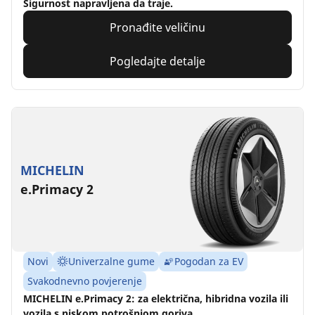
Sigurnost napravljena da traje.
Pronađite veličinu
Pogledajte detalje
MICHELIN
e.Primacy 2
Novi
Univerzalne gume
Pogodan za EV
Svakodnevno povjerenje
MICHELIN e.Primacy 2: za električna, hibridna vozila ili
vozila s niskom potrošnjom goriva.