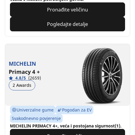
Pronađite veličinu
Pogledajte detalje
MICHELIN
Primacy 4 +
4.8/5
(2659)
2 Awards
Univerzalne gume
Pogodan za EV
Svakodnevno povjerenje
MICHELIN PRIMACY 4+, veća i postojana sigurnost(1).