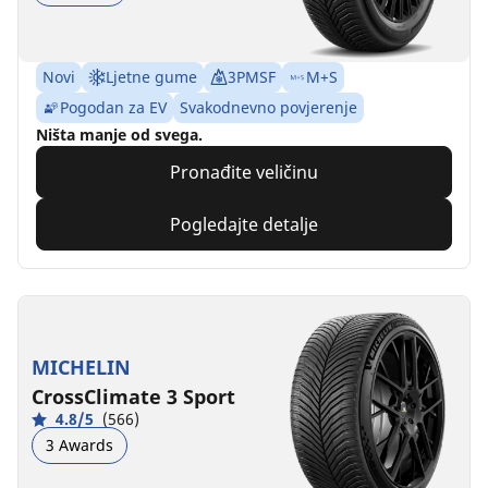
Novi
Ljetne gume
3PMSF
M+S
Pogodan za EV
Svakodnevno povjerenje
Ništa manje od svega.
Pronađite veličinu
Pogledajte detalje
MICHELIN
CrossClimate 3 Sport
4.8/5
(566)
3 Awards