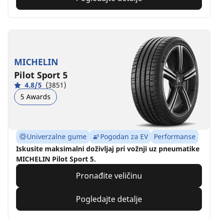
MICHELIN
Pilot Sport 5
4.8/5
(3851)
5 Awards
Univerzalne gume
Pogodan za EV
Performanse
Iskusite maksimalni doživljaj pri vožnji uz pneumatike
MICHELIN Pilot Sport 5.
Pronađite veličinu
Pogledajte detalje