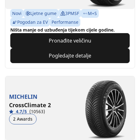
Novi
Ljetne gume
3PMSF
M+S
Pogodan za EV
Performanse
Ništa manje od uzbuđenja tijekom cijele godine.
Pronađite veličinu
Pogledajte detalje
MICHELIN
CrossClimate 2
4.7/5
(10563)
2 Awards