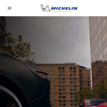
Go to page content
Go to page navigation