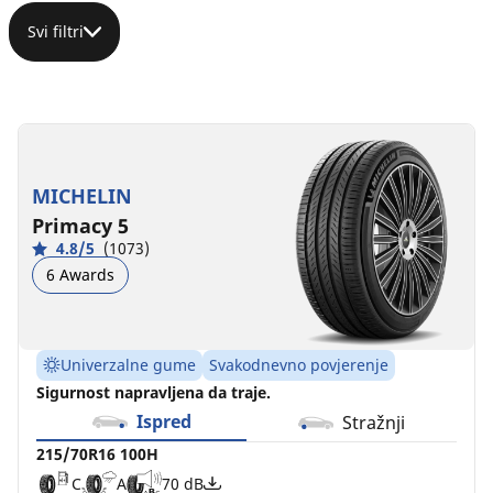
Svi filtri
215/70R16
100H
C
A
70 dB
MICHELIN
Primacy 5
4.8/5
(1073)
6 Awards
Univerzalne gume
Svakodnevno povjerenje
Sigurnost napravljena da traje.
Ispred
Stražnji
215/70R16 100H
C
A
70 dB