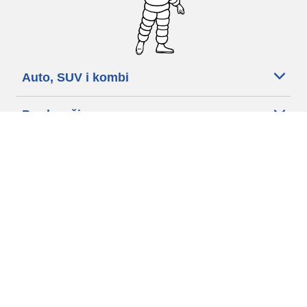
Auto, SUV i kombi
Prodavači
Pomoć
Politika kolačića
Politika privatnosti
Rokovi & uvjeti
Certified Center
Globalna stranica
Izjava-o-pristupačnost