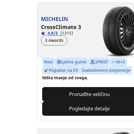
MICHELIN
CrossClimate 3
4.8/5
(1315)
3 Awards
Novi
Ljetne gume
3PMSF
M+S
Pogodan za EV
Svakodnevno povjerenje
Ništa manje od svega.
Pronađite veličinu
Pogledajte detalje