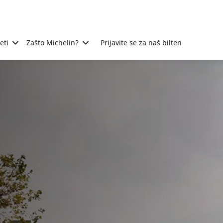
eti
Zašto Michelin?
Prijavite se za naš bilten