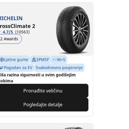
ICHELIN
rossClimate 2
4.7/5
(10563)
2 Awards
Ljetne gume
3PMSF
M+S
Pogodan za EV
Svakodnevno povjerenje
iša razina sigurnosti u svim godišnjim
dobima
Pronađite veličinu
Pogledajte detalje