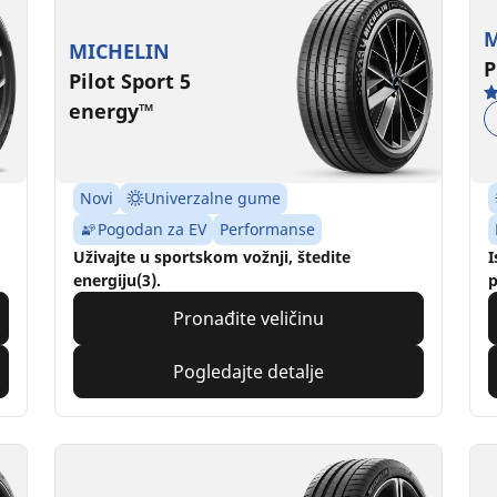
M
MICHELIN
P
Pilot Sport 5
energy™
Novi
Univerzalne gume
Pogodan za EV
Performanse
Uživajte u sportskom vožnji, štedite
I
energiju(3).
p
Pronađite veličinu
Pogledajte detalje