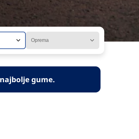
Oprema
 najbolje gume.