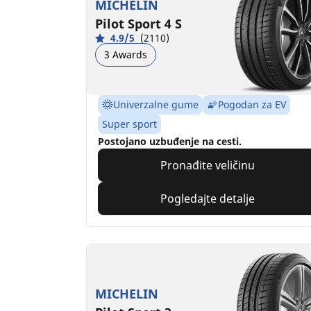
MICHELIN
Pilot Sport 4 S
4.9/5
(2110)
3 Awards
Univerzalne gume
Pogodan za EV
Super sport
Postojano uzbuđenje na cesti.
Pronađite veličinu
Pogledajte detalje
MICHELIN