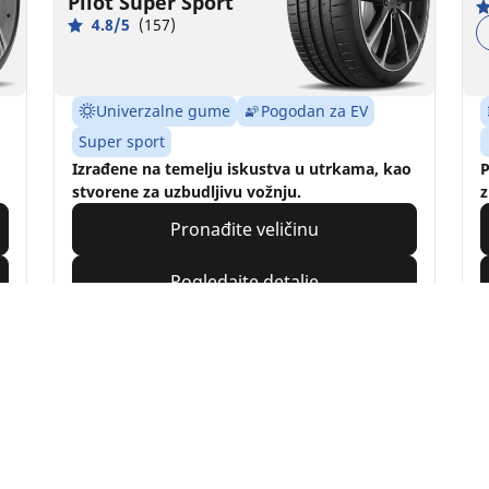
Pilot Super Sport
4.8/5
(157)
Univerzalne gume
Pogodan za EV
Super sport
Izrađene na temelju iskustva u utrkama, kao
P
stvorene za uzbudljivu vožnju.
z
Pronađite veličinu
Pogledajte detalje
Vaša konfiguracija