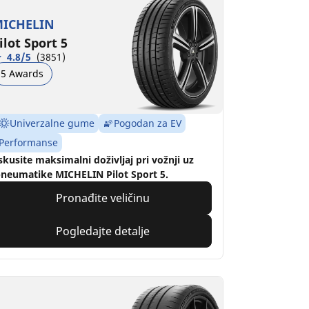
ICHELIN
ilot Sport 5
4.8/5
(3851)
5 Awards
Univerzalne gume
Pogodan za EV
Performanse
skusite maksimalni doživljaj pri vožnji uz
neumatike MICHELIN Pilot Sport 5.
Pronađite veličinu
Pogledajte detalje