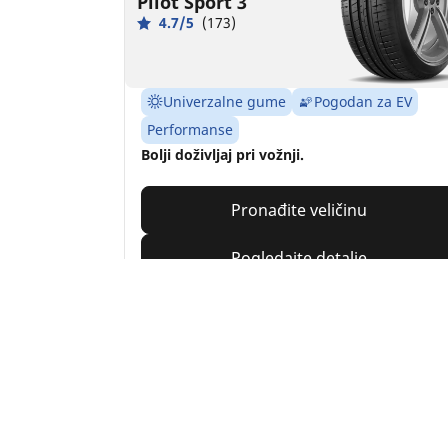
Pilot Sport 3
4.7/5
(173)
Univerzalne gume
Pogodan za EV
Performanse
Bolji doživljaj pri vožnji.
Pronađite veličinu
Pogledajte detalje
MICHELIN
Pilot Alpin PA4
4.5/5
(41)