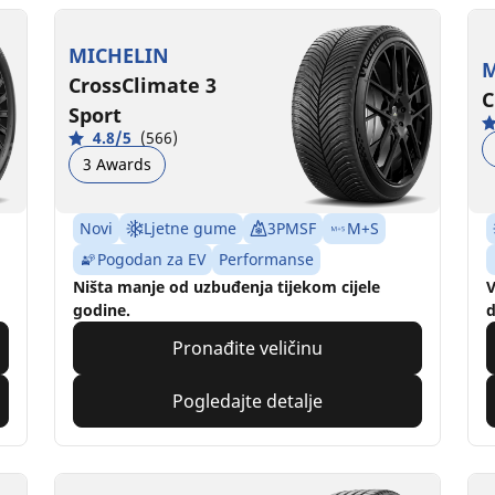
MICHELIN
M
CrossClimate 3
C
Sport
4.8/5
(566)
3 Awards
Novi
Ljetne gume
3PMSF
M+S
Pogodan za EV
Performanse
Ništa manje od uzbuđenja tijekom cijele
V
godine.
Pronađite veličinu
Pogledajte detalje