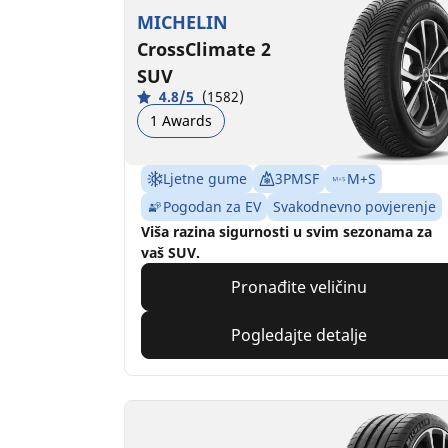
MICHELIN
CrossClimate 2
SUV
4.8/5
(1582)
1 Awards
Ljetne gume
3PMSF
M+S
Pogodan za EV
Svakodnevno povjerenje
Viša razina sigurnosti u svim sezonama za
vaš SUV.
Pronađite veličinu
Pogledajte detalje