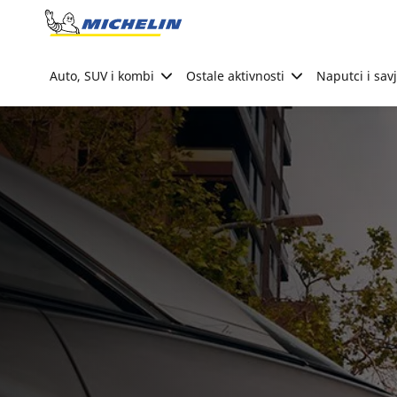
Go to page content
Go to page navigation
Auto, SUV i kombi
Ostale aktivnosti
Naputci i savj