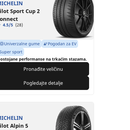
ICHELIN
ilot Sport Cup 2
onnect
4.5/5
(28)
Univerzalne gume
Pogodan za EV
Super sport
ostojane performanse na trkaćim stazama.
Pronađite veličinu
Pogledajte detalje
ICHELIN
ilot Alpin 5