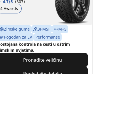
4.7/5
(307)
4 Awards
Zimske gume
3PMSF
M+S
Pogodan za EV
Performanse
ostojana kontrola na cesti u oštrim
imskim uvjetima.
Pronađite veličinu
Pogledajte detalje