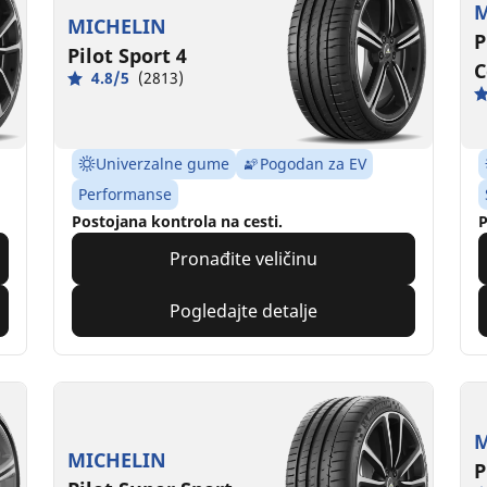
M
MICHELIN
P
Pilot Sport 4
C
4.8/5
(2813)
Univerzalne gume
Pogodan za EV
Performanse
Postojana kontrola na cesti.
P
Pronađite veličinu
Pogledajte detalje
M
MICHELIN
P