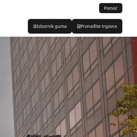
Pomoć
Izbornik guma
Pronađite trgovce