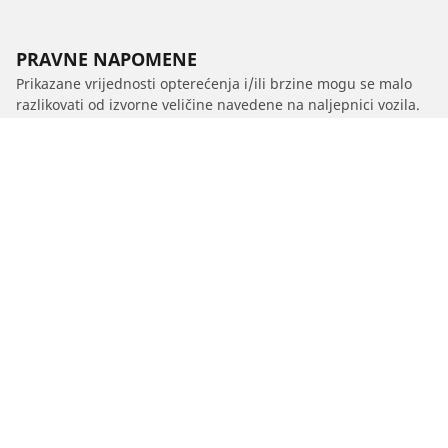
PRAVNE NAPOMENE
Prikazane vrijednosti opterećenja i/ili brzine mogu se malo
razlikovati od izvorne veličine navedene na naljepnici vozila.
Kao kvalificirani stručnjak, vaš distributer gumama moći će
vas savjetovati u sljedećem:
1. Obavještavamo vas ako se nosivost i/ili brzina zamjenskih
guma razlikuju od originalnih guma.
2. Određivanje treba li tlak u gumama prilagoditi za
predloženu alternativnu veličinu
/
S70
S70