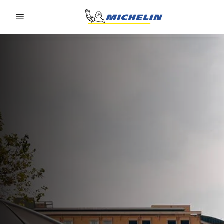
Go to page content
Go to page navigation