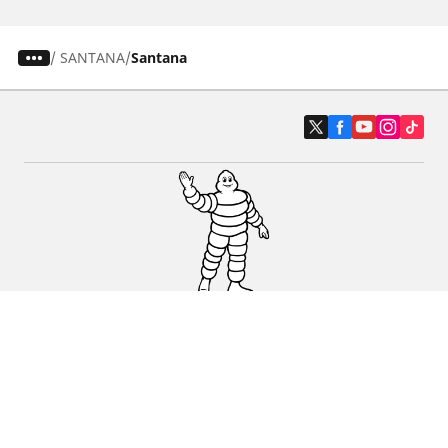
/
SANTANA
Santana
Auto, SUV i kombi
Prodavači
Pomoć