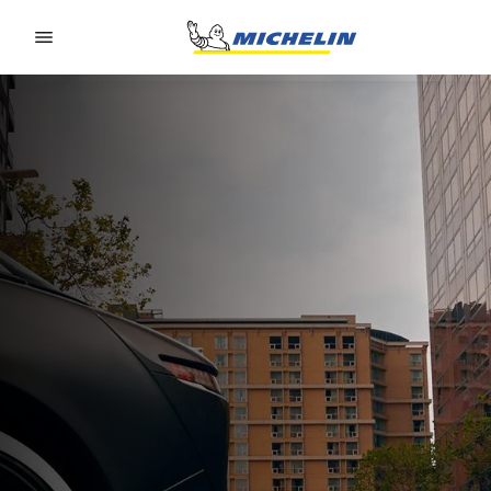
Go to page content
Go to page navigation