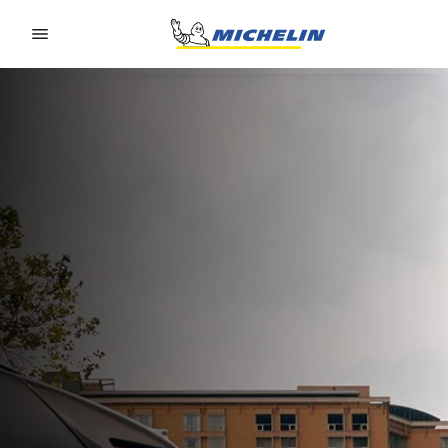
Go to page content
Go to page navigation