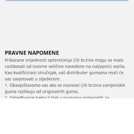
PRAVNE NAPOMENE
Prikazane vrijednosti opterećenja i/ili brzine mogu se malo
razlikovati od izvorne veličine navedene na naljepnici vozila.
Kao kvalificirani stručnjak, vaš distributer gumama moći će
vas savjetovati u sljedećem:
1. Obavještavamo vas ako se nosivost i/ili brzina zamjenskih
guma razlikuju od originalnih guma.
2. Određivanje treba li tlak u gumama prilagoditi za
predloženu alternativnu veličinu