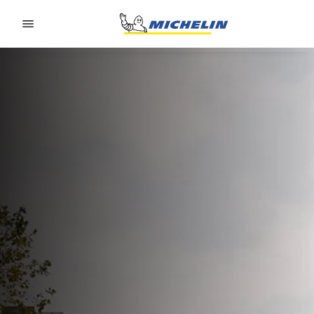
Go to page content
Go to page navigation