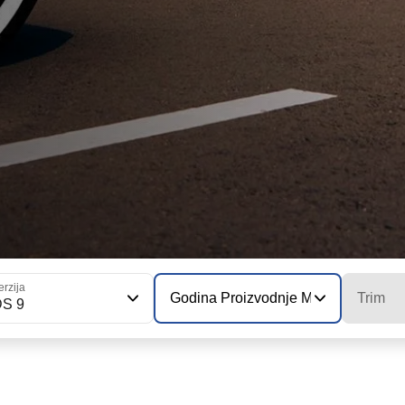
erzija
Godina Proizvodnje Modela
Trim
DS 9