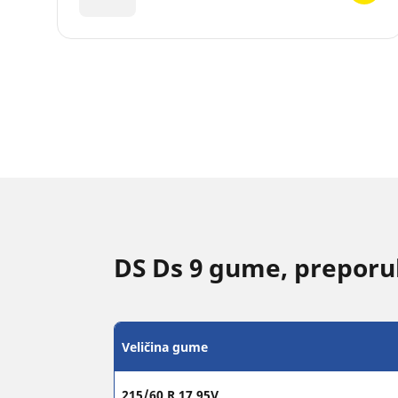
DS Ds 9 gume, preporuk
Veličina gume
215/60 R 17 95V