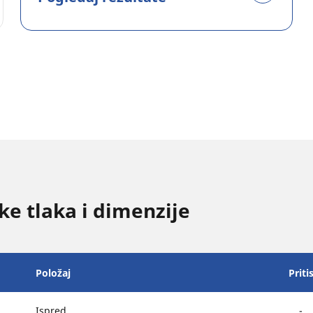
e tlaka i dimenzije
Položaj
Priti
Ispred
-