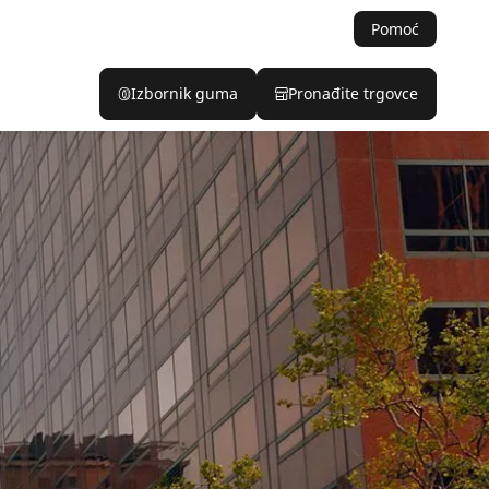
Pomoć
Izbornik guma
Pronađite trgovce