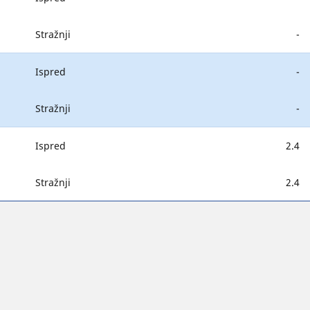
Stražnji
-
Ispred
-
Stražnji
-
Ispred
2.4
Stražnji
2.4