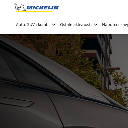
Go to page content
Go to page navigation
Auto, SUV i kombi
Ostale aktivnosti
Naputci i savj