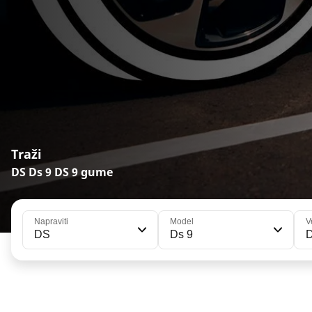
Traži
DS Ds 9 DS 9 gume
Napraviti
Model
V
DS
Ds 9