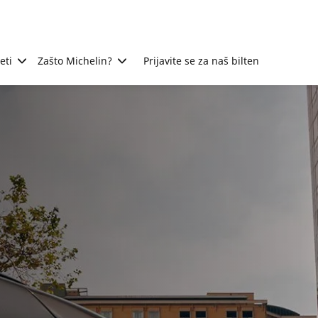
eti
Zašto Michelin?
Prijavite se za naš bilten