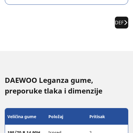
DEF
DAEWOO Leganza gume,
preporuke tlaka i dimenzije
Veličina gume
Položaj
Pritisak
195/70 R 14 90H
Ispred
2