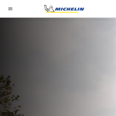
Go to page content
Go to page navigation