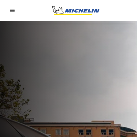
Go to page content
Go to page navigation