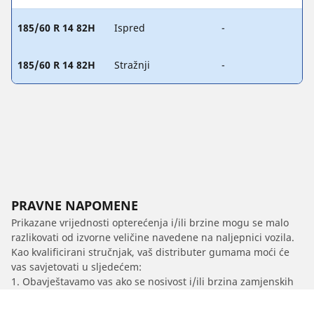
185/60 R 14 82H
Ispred
-
185/60 R 14 82H
Stražnji
-
PRAVNE NAPOMENE
Prikazane vrijednosti opterećenja i/ili brzine mogu se malo
razlikovati od izvorne veličine navedene na naljepnici vozila.
Kao kvalificirani stručnjak, vaš distributer gumama moći će
vas savjetovati u sljedećem:
1. Obavještavamo vas ako se nosivost i/ili brzina zamjenskih
guma razlikuju od originalnih guma.
2. Određivanje treba li tlak u gumama prilagoditi za