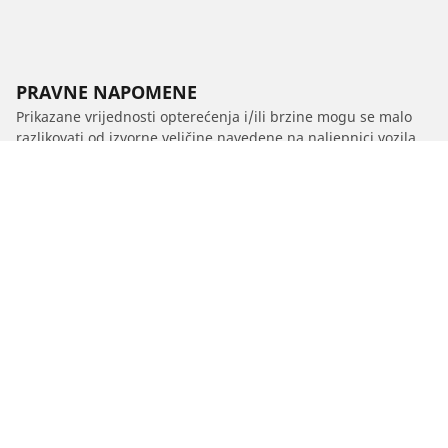
PRAVNE NAPOMENE
Prikazane vrijednosti opterećenja i/ili brzine mogu se malo
razlikovati od izvorne veličine navedene na naljepnici vozila.
Kao kvalificirani stručnjak, vaš distributer gumama moći će
vas savjetovati u sljedećem:
1. Obavještavamo vas ako se nosivost i/ili brzina zamjenskih
guma razlikuju od originalnih guma.
2. Određivanje treba li tlak u gumama prilagoditi za
predloženu alternativnu veličinu
/
Spring
Spring