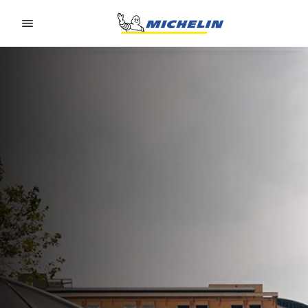
Go to page content
Go to page navigation