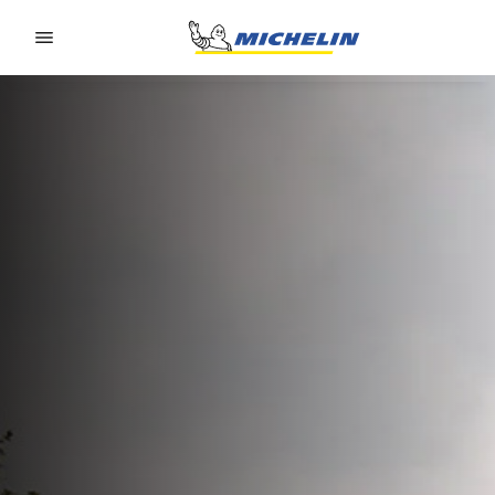
Go to page content
Go to page navigation