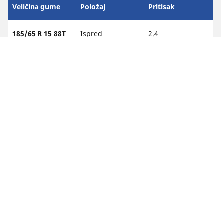
Veličina gume
Položaj
Pritisak
185/65 R 15 88T
Ispred
2.4
185/65 R 15 88T
Stražnji
2.7
185/70 R 14 88T
Ispred
-
185/70 R 14 88T
Stražnji
-
195/55 R 16 91H
Ispred
2.4
195/55 R 16 91H
Stražnji
2.7