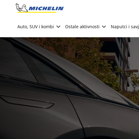
Go to page content
Go to page navigation
Auto, SUV i kombi
Ostale aktivnosti
Naputci i savj