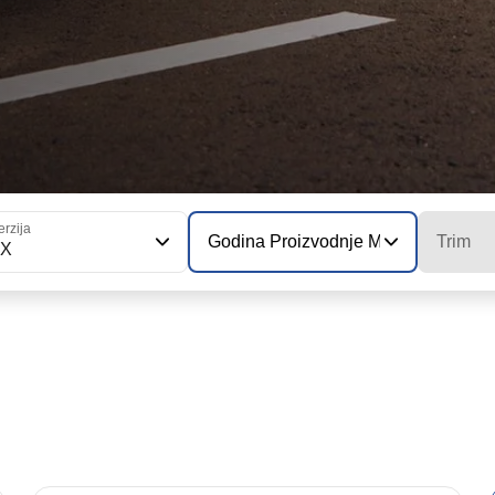
erzija
Godina Proizvodnje Modela
Trim
7X