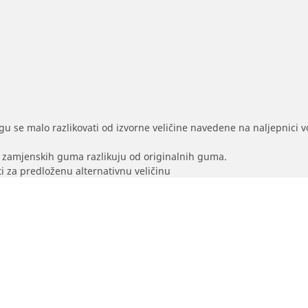
gu se malo razlikovati od izvorne veličine navedene na naljepnici voz
na zamjenskih guma razlikuju od originalnih guma.
i za predloženu alternativnu veličinu
Vaša konfiguracija