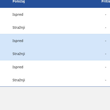
Položaj
Priti
Ispred
-
Stražnji
-
Ispred
-
Stražnji
-
Ispred
-
Stražnji
-