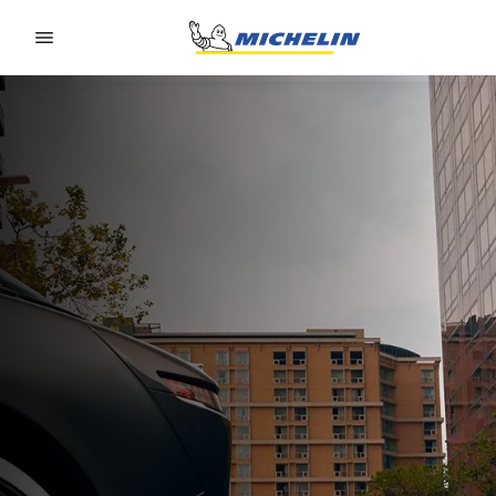
Go to page content
Go to page navigation