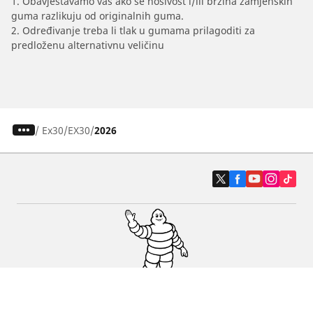
1. Obavještavamo vas ako se nosivost i/ili brzina zamjenskih
guma razlikuju od originalnih guma.
2. Određivanje treba li tlak u gumama prilagoditi za
predloženu alternativnu veličinu
/
Ex30
EX30
2026