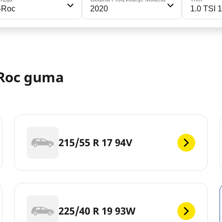
-Roc
2020
1.0 TSI 
Roc guma
215/55 R 17 94V
225/40 R 19 93W