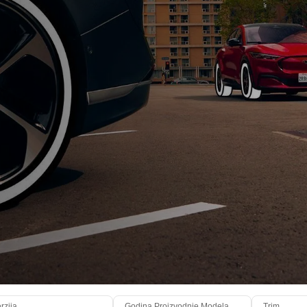
rzija
Godina Proizvodnje Modela
Trim