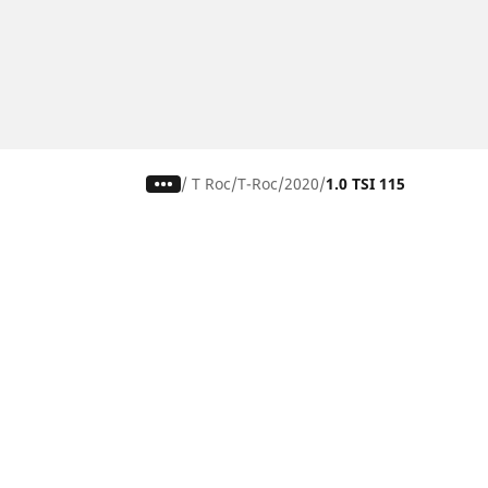
/
T Roc
T-Roc
2020
1.0 TSI 115
Auto, SUV i kombi
Traži prema veličini guma
Traži prema iskustvu vožnje
Traži prema sezoni
Traži po markama automobila
Traži prema vrsti vozila
Traži prema obitelji proizvoda