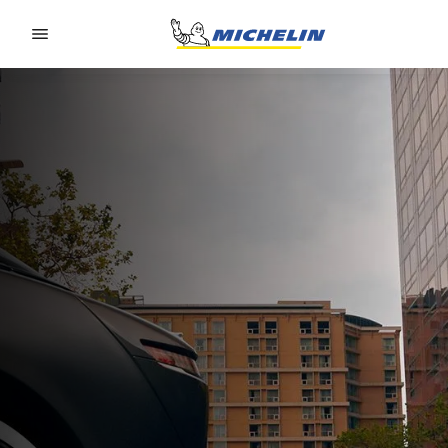
Go to page content
Go to page navigation