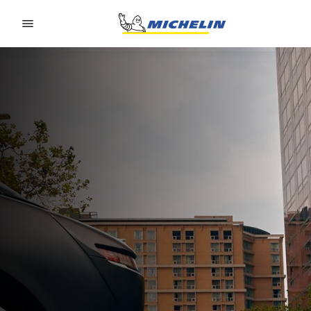
Go to page content
Go to page navigation