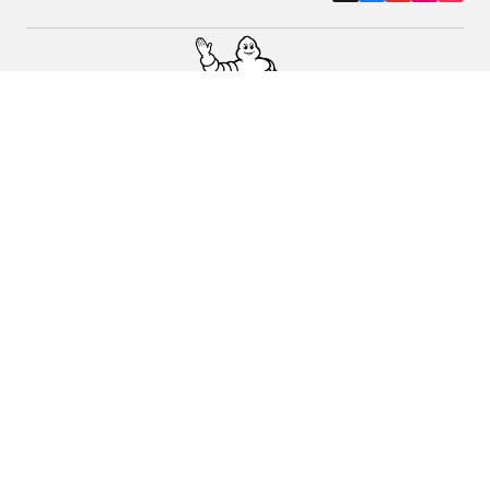
Auto, SUV i kombi
Prodavači
Pomoć
Politika kolačića
Politika privatnosti
Rokovi & uvjeti