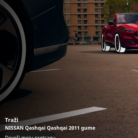
Traži
NISSAN Qashqai Qashqai 2011 gume
Dovrši moju pretragu