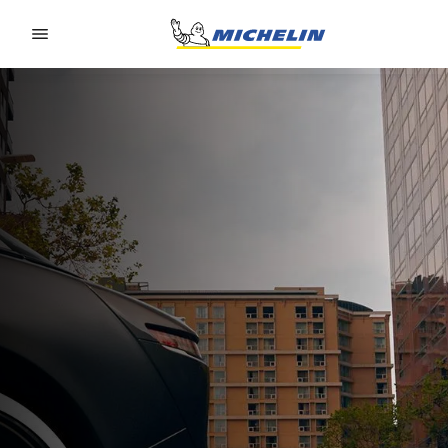
Go to page content
Go to page navigation