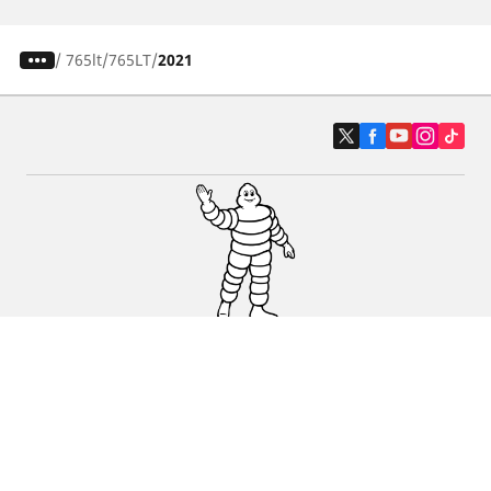
/
765lt
765LT
2021
Auto, SUV i kombi
Prodavači
Pomoć