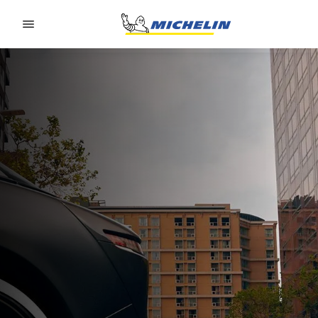
Go to page content
Go to page navigation