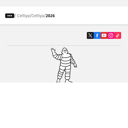
/
Celliya
Celliya
2026
Auto, SUV i kombi
Prodavači
Pomoć