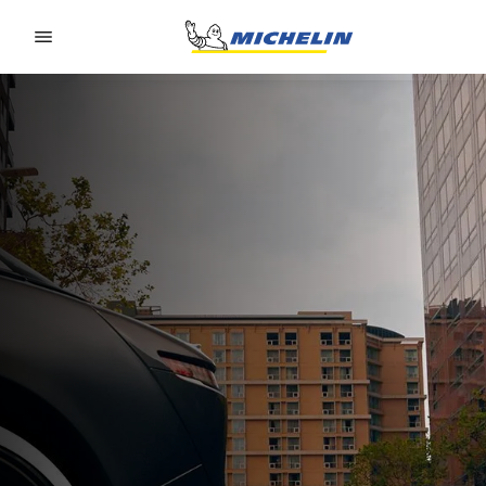
Go to page content
Go to page navigation