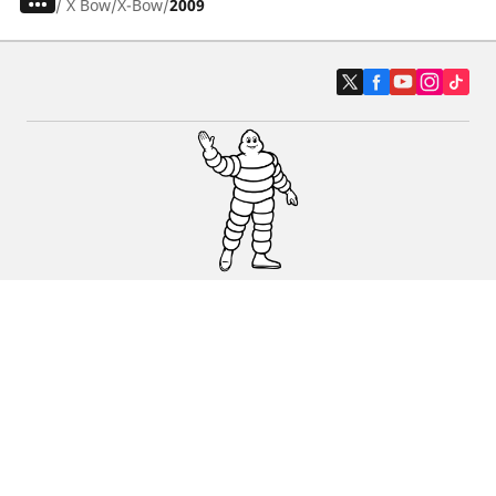
/
X Bow
X-Bow
2009
Auto, SUV i kombi
Prodavači
Pomoć