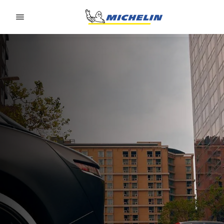
Go to page content
Go to page navigation