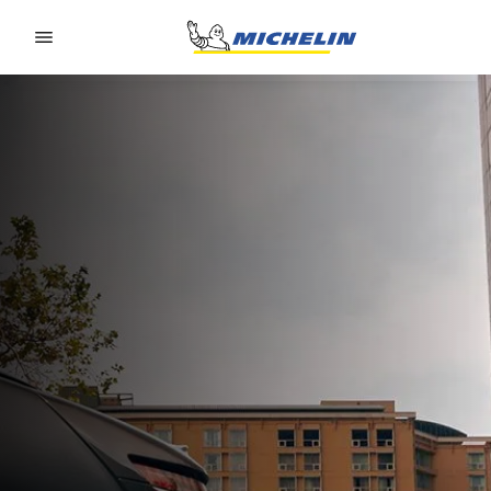
Go to page content
Go to page navigation