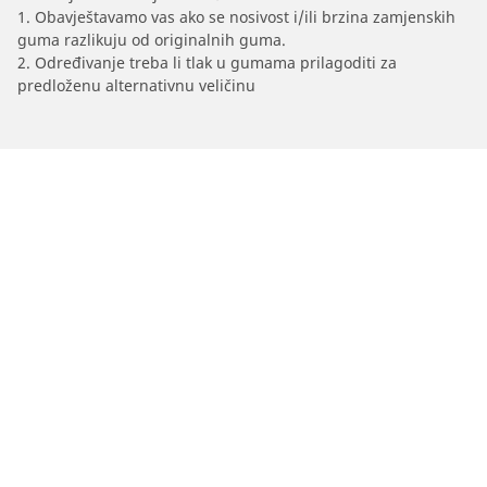
1. Obavještavamo vas ako se nosivost i/ili brzina zamjenskih
guma razlikuju od originalnih guma.
2. Određivanje treba li tlak u gumama prilagoditi za
predloženu alternativnu veličinu
/
Venga
Venga
2010