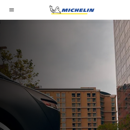
Go to page content
Go to page navigation