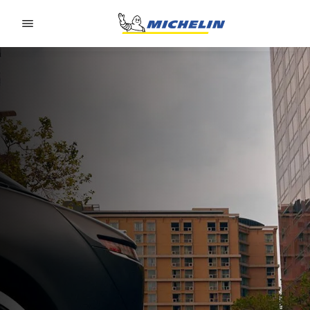
Go to page content
Go to page navigation