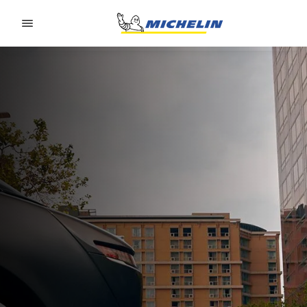
Go to page content
Go to page navigation