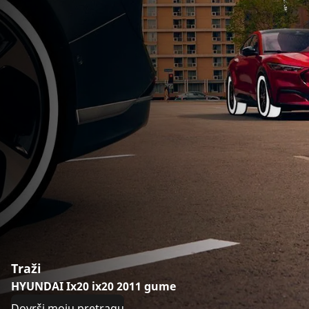
Traži
HYUNDAI Ix20 ix20 2011 gume
Dovrši moju pretragu