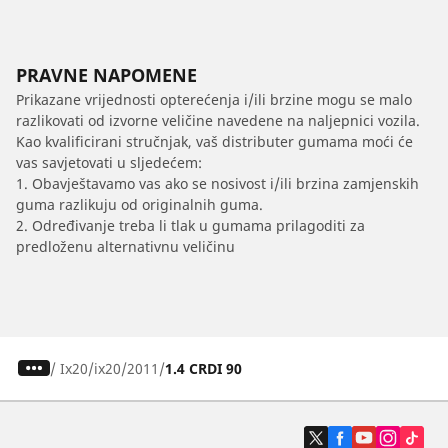
PRAVNE NAPOMENE
Prikazane vrijednosti opterećenja i/ili brzine mogu se malo
razlikovati od izvorne veličine navedene na naljepnici vozila.
Kao kvalificirani stručnjak, vaš distributer gumama moći će
vas savjetovati u sljedećem:
1. Obavještavamo vas ako se nosivost i/ili brzina zamjenskih
guma razlikuju od originalnih guma.
2. Određivanje treba li tlak u gumama prilagoditi za
predloženu alternativnu veličinu
/
Ix20
ix20
2011
1.4 CRDI 90