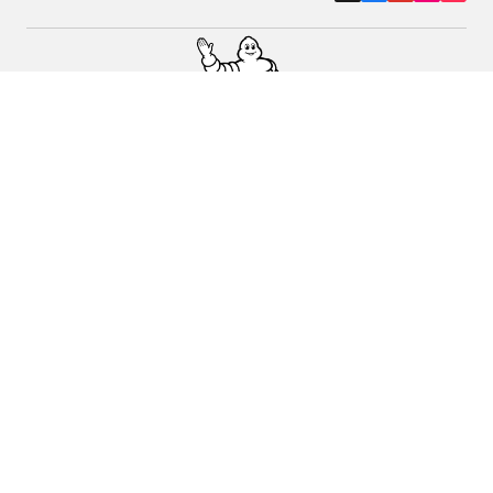
Auto, SUV i kombi
Prodavači
Pomoć
Politika kolačića
Politika privatnosti
Rokovi & uvjeti