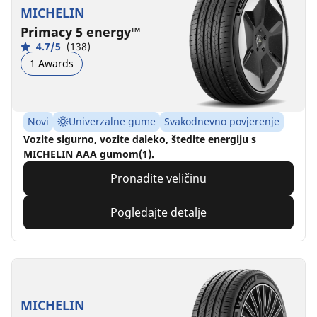
MICHELIN
Primacy 5 energy™
4.7/5
(138)
1 Awards
Novi
Univerzalne gume
Svakodnevno povjerenje
Vozite sigurno, vozite daleko, štedite energiju s
MICHELIN AAA gumom(1).
Pronađite veličinu
Pogledajte detalje
MICHELIN