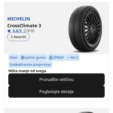
MICHELIN
CrossClimate 3
4.8/5
(1315)
3 Awards
Novi
Ljetne gume
3PMSF
M+S
Svakodnevno povjerenje
Ništa manje od svega.
Pronađite veličinu
Pogledajte detalje