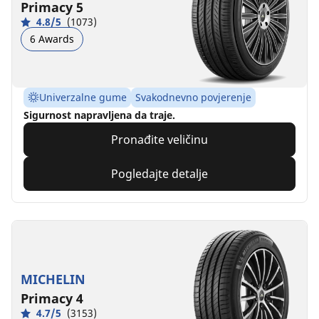
Primacy 5
4.8/5
(1073)
6 Awards
Univerzalne gume
Svakodnevno povjerenje
Sigurnost napravljena da traje.
Pronađite veličinu
Pogledajte detalje
MICHELIN
Primacy 4
4.7/5
(3153)