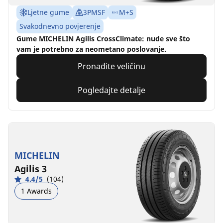
Ljetne gume
3PMSF
M+S
Svakodnevno povjerenje
Gume MICHELIN Agilis CrossClimate: nude sve što
vam je potrebno za neometano poslovanje.
Pronađite veličinu
Pogledajte detalje
MICHELIN
Agilis 3
4.4/5
(104)
1 Awards