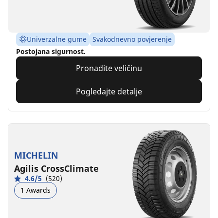
Univerzalne gume
Svakodnevno povjerenje
Postojana sigurnost.
Pronađite veličinu
Pogledajte detalje
MICHELIN
Agilis CrossClimate
4.6/5
(520)
1 Awards