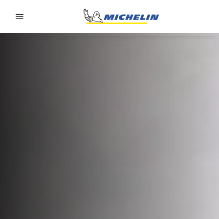
Go to page content
Go to page navigation