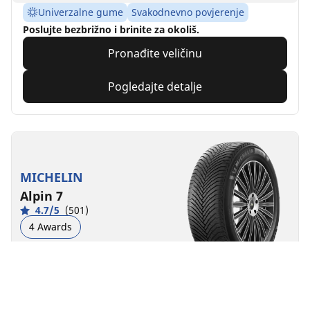
Univerzalne gume
Svakodnevno povjerenje
Poslujte bezbrižno i brinite za okoliš.
Pronađite veličinu
Pogledajte detalje
MICHELIN
Alpin 7
4.7/5
(501)
4 Awards
Zimske gume
3PMSF
M+S
Svakodnevno povjerenje