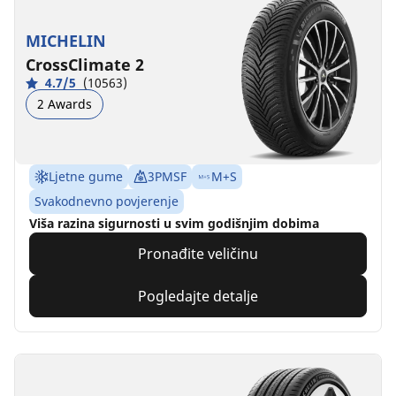
MICHELIN
CrossClimate 2
4.7/5
(10563)
2 Awards
Ljetne gume
3PMSF
M+S
Svakodnevno povjerenje
Viša razina sigurnosti u svim godišnjim dobima
Pronađite veličinu
Pogledajte detalje