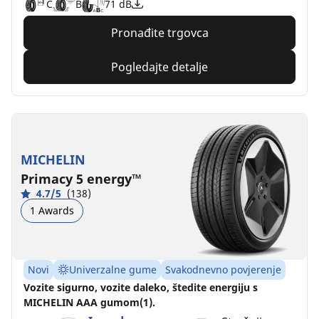
C
B
71 dB
Pronađite trgovca
Pogledajte detalje
MICHELIN
Primacy 5 energy™
4.7/5
(138)
1 Awards
Novi
Univerzalne gume
Svakodnevno povjerenje
Vozite sigurno, vozite daleko, štedite energiju s
MICHELIN AAA gumom(1).