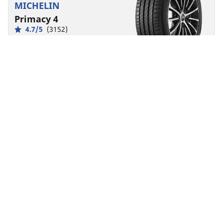
MICHELIN
Primacy 4
4.7/5
(3152)
Univerzalne gume
Svakodnevno povjerenje
Postojana sigurnost.
Ispred
Stražnji
215/55R17 94V AO
A
B
69 dB
Pronađite trgovca
Pogledajte detalje