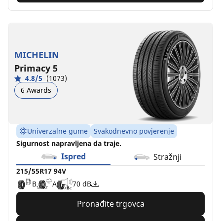
MICHELIN
Primacy 5
4.8/5
(1073)
6 Awards
Univerzalne gume
Svakodnevno povjerenje
Sigurnost napravljena da traje.
Ispred
Stražnji
215/55R17 94V
B
A
70 dB
Pronađite trgovca