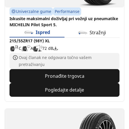
Univerzalne gume
Performanse
Iskusite maksimalni doživljaj pri vožnji uz pneumatike
MICHELIN Pilot Sport 5.
Ispred
Stražnji
215/55ZR17 (98Y) XL
C
A
72 dB
Ovaj članak ne odgovara točno vašem
pretraživanju
Pronađite trgovca
Pogledajte detalje