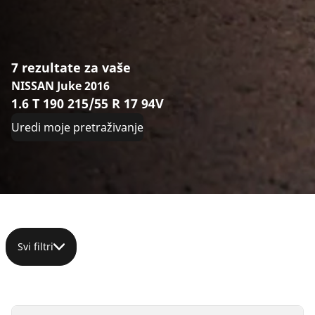
7 rezultate za vaše
NISSAN Juke 2016
1.6 T 190 215/55 R 17 94V
Uredi moje pretraživanje
Svi filtri
215/55R17
215/55R17
215/55R17
215/55R17
215/55ZR17
215/55R17
215/55R17