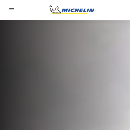
Go to page content
Go to page navigation