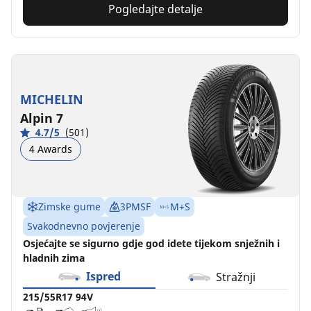
Pogledajte detalje
MICHELIN
Alpin 7
4.7/5
(501)
4 Awards
Zimske gume
3PMSF
M+S
Svakodnevno povjerenje
Osjećajte se sigurno gdje god idete tijekom snježnih i
hladnih zima
Ispred
Stražnji
215/55R17 94V