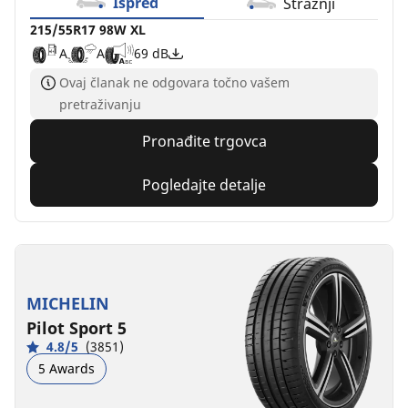
Ispred
Stražnji
215/55R17 98W XL
A
A
69 dB
Ovaj članak ne odgovara točno vašem
pretraživanju
Pronađite trgovca
Pogledajte detalje
MICHELIN
Pilot Sport 5
4.8/5
(3851)
5 Awards