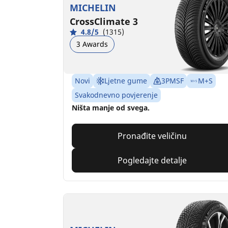
MICHELIN
CrossClimate 3
4.8/5
(1315)
3 Awards
Novi
Ljetne gume
3PMSF
M+S
Svakodnevno povjerenje
Ništa manje od svega.
Pronađite veličinu
Pogledajte detalje