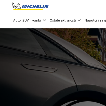
Go to page content
Go to page navigation
Auto, SUV i kombi
Ostale aktivnosti
Naputci i savj