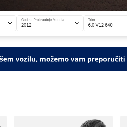
Godina Proizvodnje Modela
Trim
2012
6.0 V12 640
vašem vozilu, možemo vam preporučiti