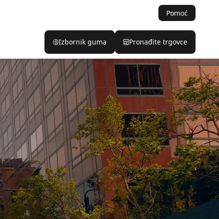
Pomoć
Izbornik guma
Pronađite trgovce