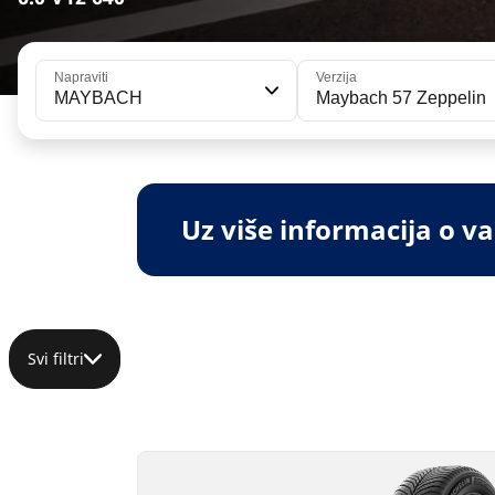
Napraviti
Verzija
MAYBACH
Maybach 57 Zeppelin
Uz više informacija o 
Svi filtri