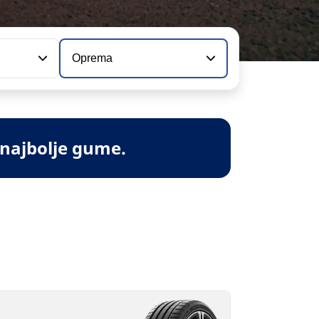
Oprema
 najbolje gume.