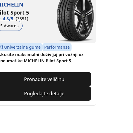
ICHELIN
ilot Sport 5
4.8/5
(3851)
5 Awards
Univerzalne gume
Performanse
skusite maksimalni doživljaj pri vožnji uz
neumatike MICHELIN Pilot Sport 5.
Pronađite veličinu
Pogledajte detalje