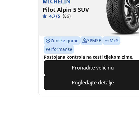
MICHELIN
Pilot Alpin 5 SUV
4.7/5
(86)
Zimske gume
3PMSF
M+S
Performanse
Postojana kontrola na cesti tijekom zime.
Pronađite veličinu
Pogledajte detalje
Home
Auto
TRP 4W