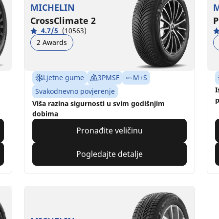
MICHELIN
M
CrossClimate 2
P
4.7/5
(10563)
2 Awards
Ljetne gume
3PMSF
M+S
I
Svakodnevno povjerenje
p
Viša razina sigurnosti u svim godišnjim
dobima
Pronađite veličinu
Pogledajte detalje