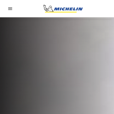
Go to page content
Go to page navigation