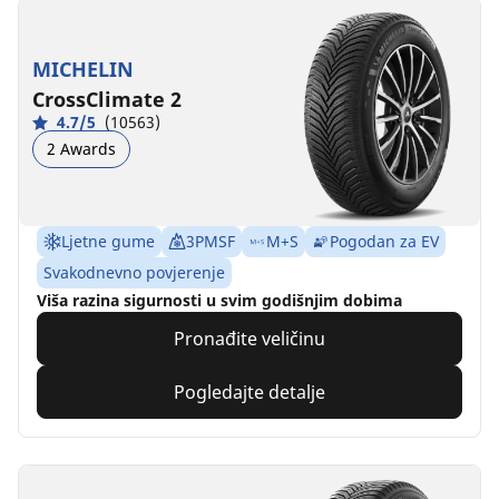
MICHELIN
CrossClimate 2
4.7/5
(10563)
2 Awards
Ljetne gume
3PMSF
M+S
Pogodan za EV
Svakodnevno povjerenje
Viša razina sigurnosti u svim godišnjim dobima
Pronađite veličinu
Pogledajte detalje