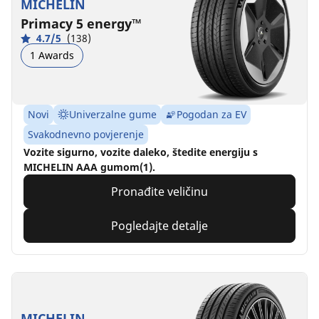
MICHELIN
Primacy 5 energy™
4.7/5
(138)
1 Awards
Novi
Univerzalne gume
Pogodan za EV
Svakodnevno povjerenje
Vozite sigurno, vozite daleko, štedite energiju s
MICHELIN AAA gumom(1).
Pronađite veličinu
Pogledajte detalje
MICHELIN