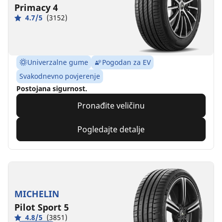
Primacy 4
4.7/5
(3152)
Univerzalne gume
Pogodan za EV
Svakodnevno povjerenje
Postojana sigurnost.
Pronađite veličinu
Pogledajte detalje
MICHELIN
Pilot Sport 5
4.8/5
(3851)