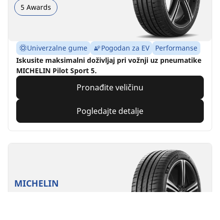
5 Awards
Univerzalne gume
Pogodan za EV
Performanse
Iskusite maksimalni doživljaj pri vožnji uz pneumatike
MICHELIN Pilot Sport 5.
Pronađite veličinu
Pogledajte detalje
MICHELIN
Pilot Sport 4
4.8/5
(2813)