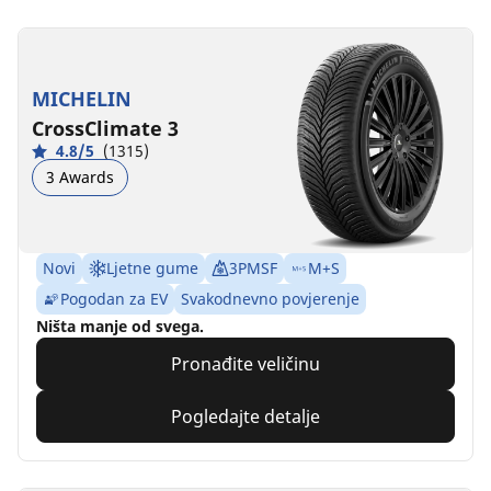
MICHELIN
CrossClimate 3
4.8/5
(1315)
3 Awards
Novi
Ljetne gume
3PMSF
M+S
Pogodan za EV
Svakodnevno povjerenje
Ništa manje od svega.
Pronađite veličinu
Pogledajte detalje