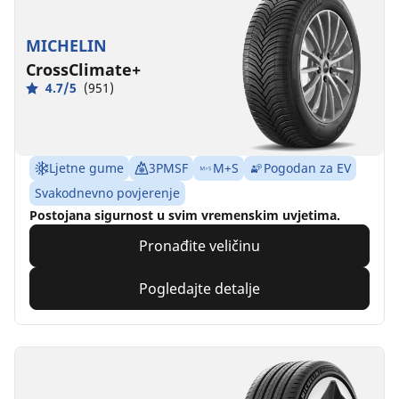
MICHELIN
CrossClimate+
4.7/5
(951)
Ljetne gume
3PMSF
M+S
Pogodan za EV
Svakodnevno povjerenje
Postojana sigurnost u svim vremenskim uvjetima.
Pronađite veličinu
Pogledajte detalje