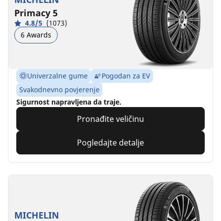
Primacy 5
4.8/5
(1073)
6 Awards
Univerzalne gume
Pogodan za EV
Svakodnevno povjerenje
Sigurnost napravljena da traje.
Pronađite veličinu
Pogledajte detalje
MICHELIN