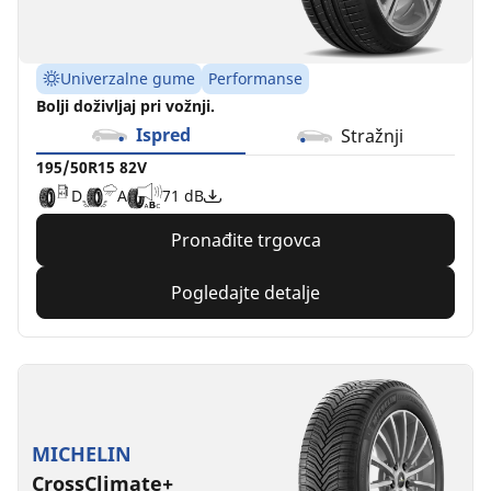
Univerzalne gume
Performanse
Bolji doživljaj pri vožnji.
Ispred
Stražnji
195/50R15 82V
D
A
71 dB
Pronađite trgovca
Pogledajte detalje
MICHELIN
CrossClimate+