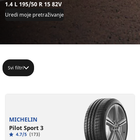
1.4 L 195/50 R 15 82V
Uredi moje pretraživanje
Svi filtri
195/50R15
195/50R15
82V
86V
XL
D
A
71 dB
MICHELIN
D
B
68 dB
Pilot Sport 3
4.7/5
(173)