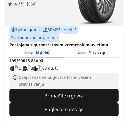
4.7/5
(950)
Ljetne gume
3PMSF
M+S
Svakodnevno povjerenje
Postojana sigurnost u svim vremenskim uvjetima.
Ispred
Stražnji
195/50R15 86V XL
D
B
68 dB
Ovaj članak ne odgovara točno vašem
pretraživanju
Pronađite trgovca
Pogledajte detalje