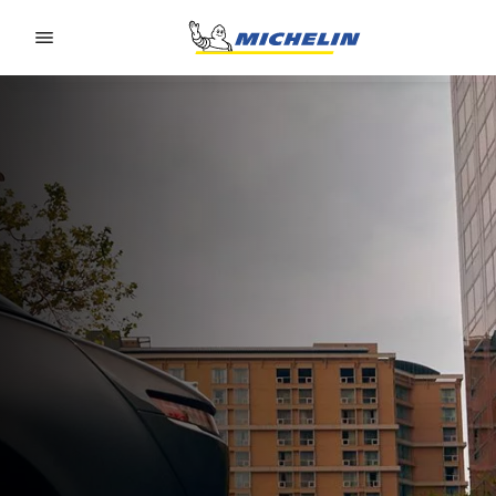
Go to page content
Go to page navigation