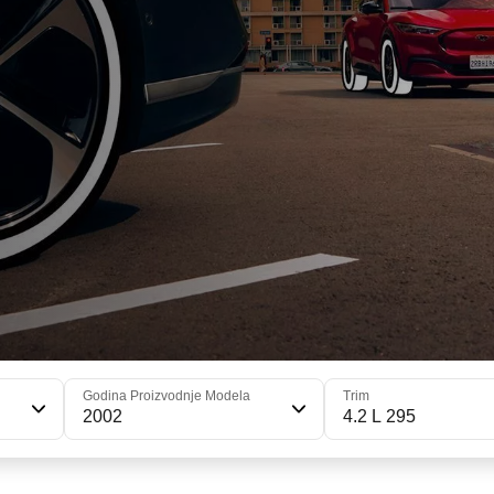
Godina Proizvodnje Modela
Trim
2002
4.2 L 295