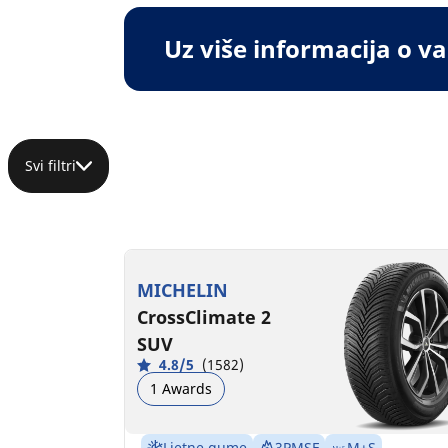
Uz više informacija o 
Svi filtri
MICHELIN
CrossClimate 2
SUV
4.8/5
(1582)
1 Awards
Ljetne gume
3PMSF
M+S