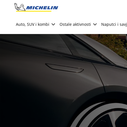
Go to page content
Go to page navigation
Auto, SUV i kombi
Ostale aktivnosti
Naputci i savj