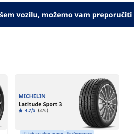
vašem vozilu, možemo vam preporučiti
MICHELIN
Latitude Sport 3
4.7/5
(376)
Univerzalne gume
Performanse