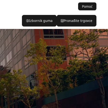
Pomoć
Izbornik guma
Pronađite trgovce