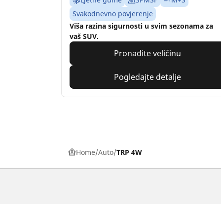
Svakodnevno povjerenje
Viša razina sigurnosti u svim sezonama za
vaš SUV.
Pronađite veličinu
Pogledajte detalje
Home
Auto
TRP 4W
Auto, SUV i kombi