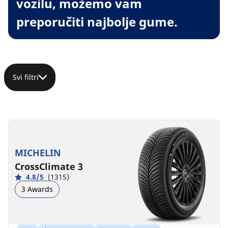
vozilu, možemo vam
preporučiti najbolje gume.
Svi filtri
MICHELIN
CrossClimate 3
4.8/5
(1315)
3 Awards