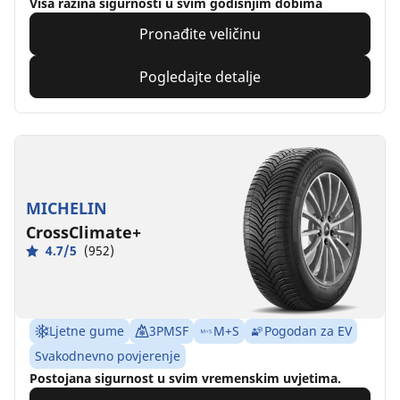
Viša razina sigurnosti u svim godišnjim dobima
Pronađite veličinu
Pogledajte detalje
MICHELIN
CrossClimate+
4.7/5
(952)
Ljetne gume
3PMSF
M+S
Pogodan za EV
Svakodnevno povjerenje
Postojana sigurnost u svim vremenskim uvjetima.