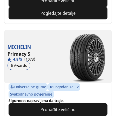
Pronađite veličinu
Pogledajte detalje
MICHELIN
Primacy 5
4.8/5
(1073)
6 Awards
Univerzalne gume
Pogodan za EV
Svakodnevno povjerenje
Sigurnost napravljena da traje.
Pronađite veličinu