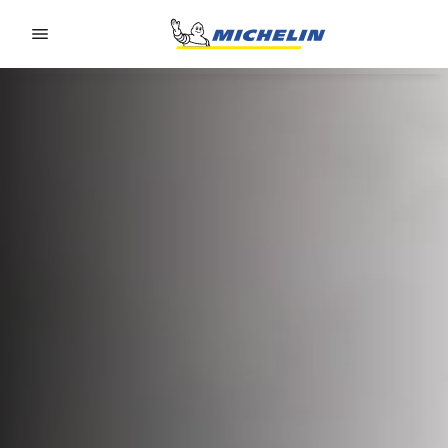
Go to page content
Go to page navigation