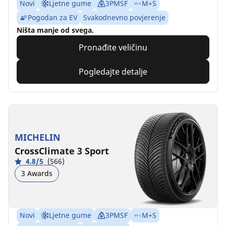
Novi
Ljetne gume
3PMSF
M+S
Pogodan za EV
Svakodnevno povjerenje
Ništa manje od svega.
Pronađite veličinu
Pogledajte detalje
MICHELIN
CrossClimate 3 Sport
4.8/5
(566)
3 Awards
Novi
Ljetne gume
3PMSF
M+S