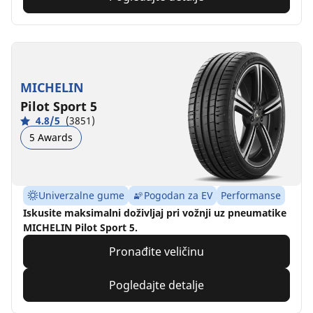
MICHELIN
Pilot Sport 5
4.8/5
(3851)
5 Awards
Univerzalne gume
Pogodan za EV
Performanse
Iskusite maksimalni doživljaj pri vožnji uz pneumatike
MICHELIN Pilot Sport 5.
Pronađite veličinu
Pogledajte detalje