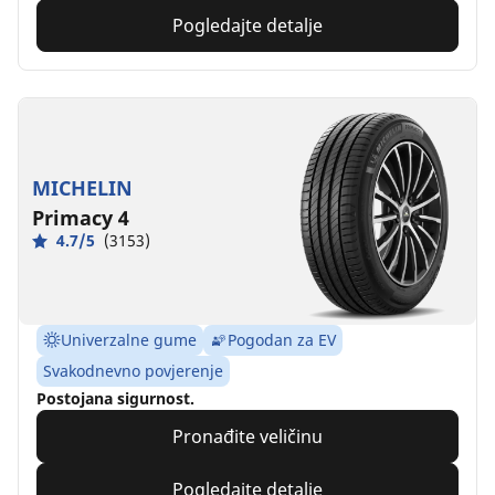
Pogledajte detalje
MICHELIN
Primacy 4
4.7/5
(3153)
Univerzalne gume
Pogodan za EV
Svakodnevno povjerenje
Postojana sigurnost.
Pronađite veličinu
Pogledajte detalje