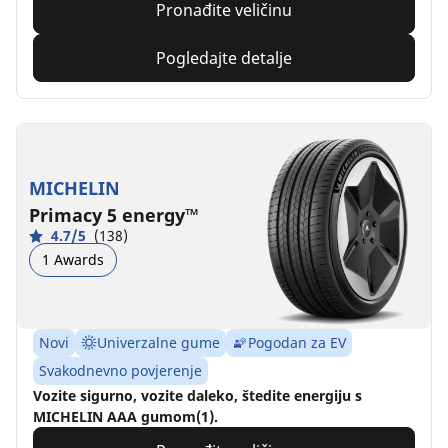
Pronađite veličinu
Pogledajte detalje
MICHELIN
Primacy 5 energy™
4.7/5
(138)
1 Awards
Novi
Univerzalne gume
Pogodan za EV
Svakodnevno povjerenje
Vozite sigurno, vozite daleko, štedite energiju s
MICHELIN AAA gumom(1).