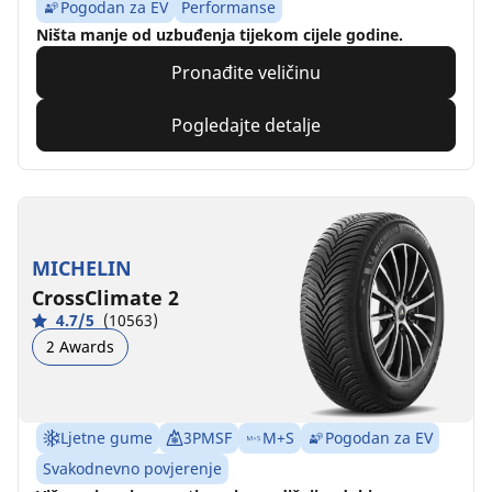
Pogodan za EV
Performanse
Ništa manje od uzbuđenja tijekom cijele godine.
Pronađite veličinu
Pogledajte detalje
MICHELIN
CrossClimate 2
4.7/5
(10563)
2 Awards
Ljetne gume
3PMSF
M+S
Pogodan za EV
Svakodnevno povjerenje