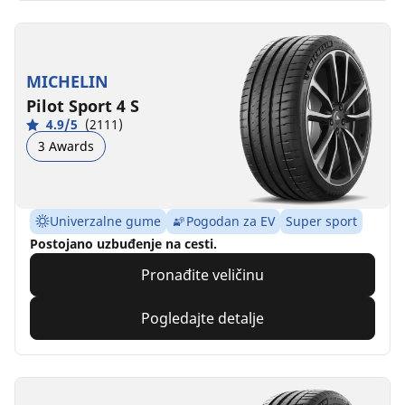
MICHELIN
Pilot Sport 4 S
4.9/5
(2111)
3 Awards
Univerzalne gume
Pogodan za EV
Super sport
Postojano uzbuđenje na cesti.
Pronađite veličinu
Pogledajte detalje